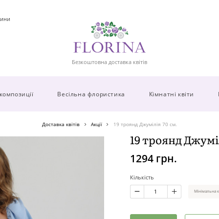
ини
Безкоштовна доставка квітів
 композиції
Весільна флористика
Кімнатні квіти
Доставка квітів
Акції
19 троянд Джумілія 70 см.
19 троянд Джуміл
1294 грн.
Кількість
Мінімальна к