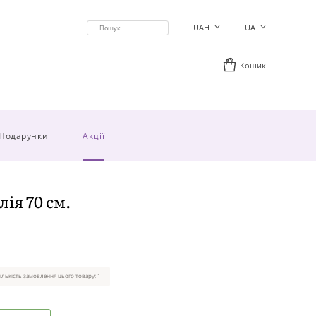
UAH
UA
Кошик
Подарунки
Акції
ія 70 см.
ількість замовлення цього товару: 1