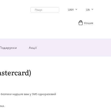
UAH
UA
Кошик
Подарунки
Акції
stercard)
а безпеки надішле вам у SMS одноразовий
тки.