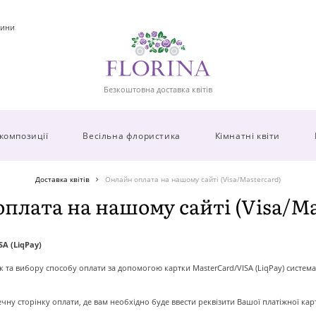
ини
Безкоштовна доставка квітів
 композиції
Весільна флористика
Кімнатні квіти
Доставка квітів
Онлайн оплата на нашому сайті (Visa/Mastercard)
плата на нашому сайті (Visa/Ma
A (LiqPay)
та вибору способу оплати за допомогою картки MasterCard/VISA (LiqPay) систем
ну сторінку оплати, де вам необхідно буде ввести реквізити Вашої платіжної кар