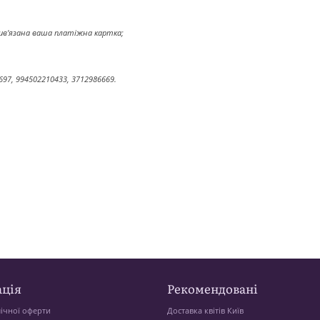
рив'язана ваша платіжна картка;
697, 994502210433, 3712986669.
ція
Рекомендовані
ічної оферти
Доставка квітів Київ