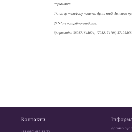
*примітка
1) номер телефону повинен бути той, до якого п
2) "+" не потрібно вводити;
3) приклади: 380671648024, 17032174106, 37129866
Контакти
Інформа
Договір публ
+38 (050) 487-83-72