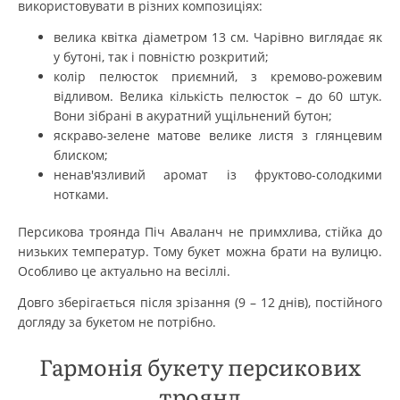
використовувати в різних композиціях:
велика квітка діаметром 13 см. Чарівно виглядає як
у бутоні, так і повністю розкритий;
колір пелюсток приємний, з кремово-рожевим
відливом. Велика кількість пелюсток – до 60 штук.
Вони зібрані в акуратний ущільнений бутон;
яскраво-зелене матове велике листя з глянцевим
блиском;
ненав'язливий аромат із фруктово-солодкими
нотками.
Персикова троянда Піч Аваланч не примхлива, стійка до
низьких температур. Тому букет можна брати на вулицю.
Особливо це актуально на весіллі.
Довго зберігається після зрізання (9 – 12 днів), постійного
догляду за букетом не потрібно.
Гармонія букету персикових
троянд