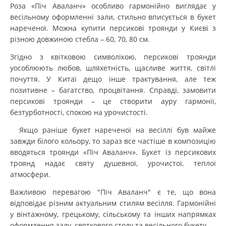
Роза «Піч Аваланч» особливо гармонійно виглядає у
весільному оформленні зали, стильно вписується в букет
нареченої. Можна купити персикові троянди у Києві з
різною довжиною стебла – 60, 70, 80 см.
Згідно з квітковою символікою, персикові троянди
уособлюють любов, шляхетність, щасливе життя, світлі
почуття. У Китаї дещо інше трактування, але теж
позитивне – багатство, процвітання. Справді, замовити
персикові троянди – це створити ауру гармонії,
безтурботності, спокою на урочистості.
Якщо раніше букет нареченої на весіллі був майже
завжди білого кольору, то зараз все частіше в композицію
вводяться троянди «Піч Аваланч». Букет із персикових
троянд надає святу душевної, урочистої, теплої
атмосфери.
Важливою перевагою "Піч Аваланч" є те, що вона
відповідає різним актуальним стилям весілля. Гармонійні
у вінтажному, грецькому, сільському та інших напрямках
оформлення залу, святкового столу та весільного букету.