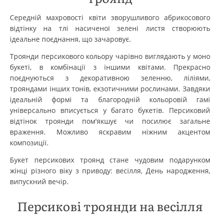
Середній махровості квіти зворушливого абрикосового
відтінку на тлі насиченої зелені листя створюють
ідеальне поєднання, що зачаровує.
Троянди персикового кольору чарівно виглядають у моно
букеті, в комбінації з іншими квітами. Прекрасно
поєднуються з декоративною зеленню, ліліями,
трояндами інших тонів, екзотичними рослинами. Завдяки
ідеальній формі та благородній кольоровій гамі
універсально вписується у багато букетів. Персиковий
відтінок троянди пом'якшує чи посилює загальне
враження. Можливо яскравим ніжним акцентом
композиції.
Букет персикових троянд стане чудовим подарунком
жінці різного віку з приводу: весілля, День народження,
випускний вечір.
Персикові троянди на весілля