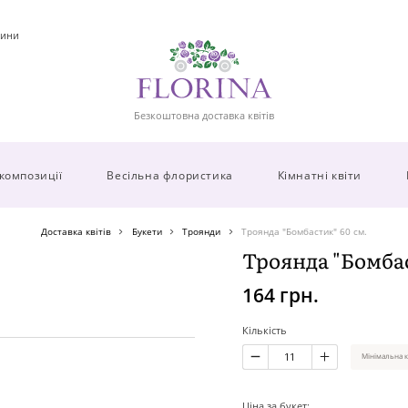
ини
Безкоштовна доставка квітів
 композиції
Весільна флористика
Кімнатні квіти
Доставка квітів
Букети
Троянди
Троянда "Бомбастик" 60 см.
Троянда "Бомбас
164 грн.
Кількість
Мінімальна к
Ціна за букет: