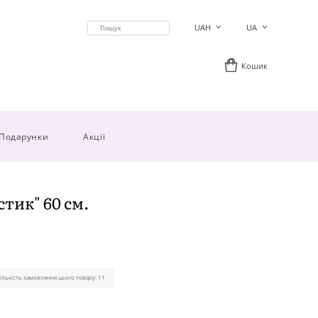
UAH
UA
Кошик
Подарунки
Акції
тик" 60 см.
ількість замовлення цього товару: 11