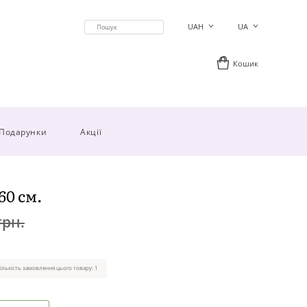
UAH
UA
Кошик
Подарунки
Акції
60 см.
грн.
ількість замовлення цього товару: 1