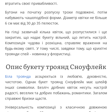
втратить своєї привабливості.
Бутони на початку розпуску трохи подовжені, потім
набувають чашоподібної форми. Діаметр квітки не більше
6 см має від 30 до 35 пелюсток.
На гілці зазвичай кілька квіток, що розпустилися і ще
закритих, що надає букету вільний, що летить настрій.
Композиція чудова і розкішна, справляє враження на
будь-якому святі. У тому числі, завдяки тому, що крихітні
троянди спей - новинка у флористиці.
Опис букету троянд Сноуфлейк
Біла троянда
асоціюється із любов'ю, духовністю,
чистотою. Однак букет троянд Сноуфлейк має шлейф
іншої символіки. Безліч дрібних квіток несуть настрій
радості, веселих та добрих побажань, романтики. Загалом
справжні бризки щастя.
Універсальність композиції з класичною довжиною