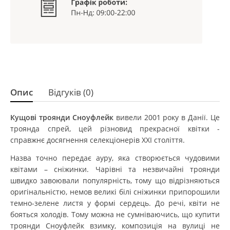
Опис
Відгуків (0)
Кущові троянди Сноуфлейк
вивели 2001 року в Данії. Це
троянда спрей, цей різновид прекрасної квітки -
справжнє досягнення селекціонерів XXI століття.
Назва точно передає ауру, яка створюється чудовими
квітами – сніжинки. Чарівні та незвичайні троянди
швидко завоювали популярність, тому що відрізняються
оригінальністю, немов великі білі сніжинки припорошили
темно-зелене листя у формі сердець. До речі, квіти не
бояться холодів. Тому можна не сумніваючись, що купити
троянди Сноуфлейк взимку, композиція на вулиці не