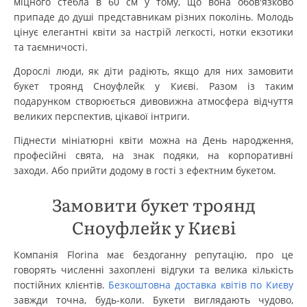
міцного стебла в 60 см у тому, що вона обов'язково
припаде до душі представникам різних поколінь. Молодь
цінує елегантні квіти за настрій легкості, нотки екзотики
та таємничості.
Дорослі люди, як діти радіють, якщо для них замовити
букет троянд Сноуфлейк у Києві. Разом із таким
подарунком створюється дивовижна атмосфера відчуття
великих перспектив, цікавої інтриги.
Піднести мініатюрні квіти можна на День народження,
професійні свята, на знак подяки, на корпоративні
заходи. Або прийти додому в гості з ефектним букетом.
Замовити букет троянд
Сноуфлейк у Києві
Компанія Florina має бездоганну репутацію, про це
говорять численні захоплені відгуки та велика кількість
постійних клієнтів.
Безкоштовна доставка квітів по Києву
завжди точна, будь-коли. Букети виглядають чудово,