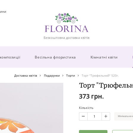
ини
Безкоштовна доставка квітів
 композиції
Весільна флористика
Кімнатні квіти
Доставка квітів
Подарунки
Торти
Торт "Трюфельний" 520г.
Торт "Трюфельн
373 грн.
Кількість
Мінімальна к