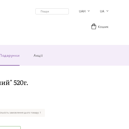
UAH
UA
Кошик
Подарунки
Акції
ий" 520г.
ількість замовлення цього товару: 1