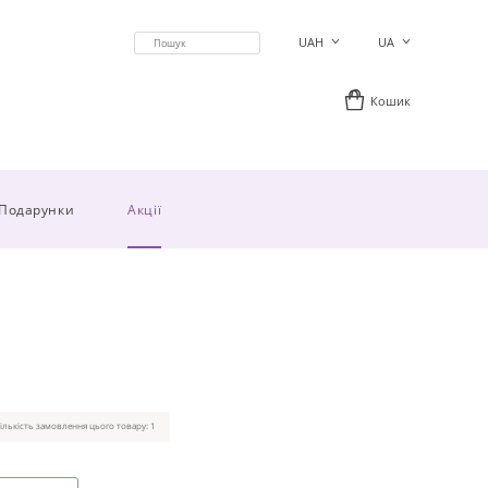
UAH
UA
Кошик
Подарунки
Акції
ількість замовлення цього товару: 1