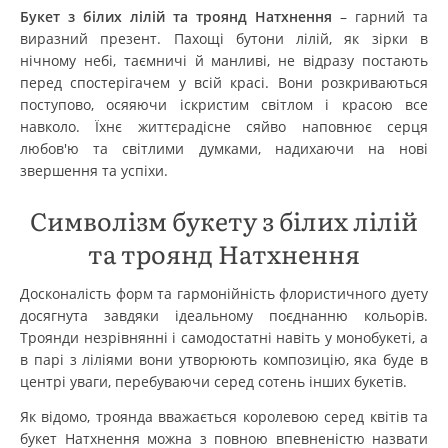
Букет з білих лілій та троянд Натхнення
– гарний та
виразний презент. Пахощі бутони лілій, як зірки в
нічному небі, таємничі й манливі, не відразу постають
перед спостерігачем у всій красі. Вони розкриваються
поступово, осяяючи іскристим світлом і красою все
навколо. Їхнє життєрадісне сяйво наповнює серця
любов'ю та світлими думками, надихаючи на нові
звершення та успіхи.
Символізм букету з білих лілій
та троянд Натхнення
Досконалість форм та гармонійність флористичного дуету
досягнута завдяки ідеальному поєднанню кольорів.
Троянди незрівнянні і самодостатні навіть у монобукеті, а
в парі з ліліями вони утворюють композицію, яка буде в
центрі уваги, перебуваючи серед сотень інших букетів.
Як відомо, троянда вважається королевою серед квітів та
букет Натхнення можна з повною впевненістю назвати