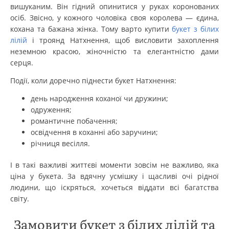
вишуканим. Він гідний опинитися у руках коронованих
осіб. Звісно, у кожного чоловіка своя королева — єдина,
кохана та бажана жінка. Тому варто купити
букет з білих
лілій
і троянд Натхнення, щоб висловити захоплення
неземною красою, жіночністю та елегантністю дами
серця.
Події, коли доречно піднести букет Натхнення:
день народження коханої чи дружини;
одруження;
романтичне побачення;
освідчення в коханні або заручини;
річниця весілля.
І в такі важливі життєві моменти зовсім не важливо, яка
ціна у букета. За вдячну усмішку і щасливі очі рідної
людини, що іскряться, хочеться віддати всі багатства
світу.
Замовити букет з білих лілій та